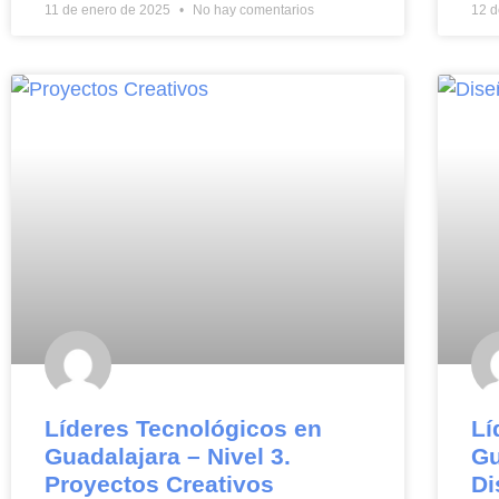
11 de enero de 2025
No hay comentarios
12 d
Líderes Tecnológicos en
Lí
Guadalajara – Nivel 3.
Gu
Proyectos Creativos
Di