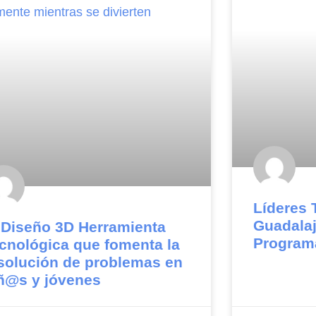
Líderes 
Guadalaj
 Diseño 3D Herramienta
Programa
cnológica que fomenta la
solución de problemas en
ñ@s y jóvenes