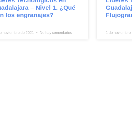
deres Tecnológicos en
Líderes 
adalajara – Nivel 1. ¿Qué
Guadalaj
n los engranajes?
Flujogra
de noviembre de 2021
No hay comentarios
1 de noviembre