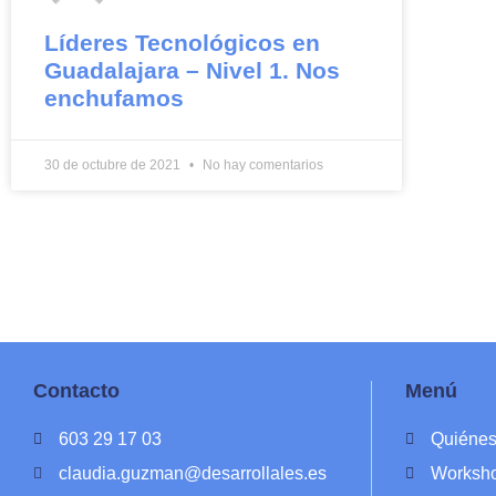
Líderes Tecnológicos en
Guadalajara – Nivel 1. Nos
enchufamos
30 de octubre de 2021
No hay comentarios
Contacto
Menú
603 29 17 03
Quiéne
claudia.guzman@desarrollales.es
Worksh