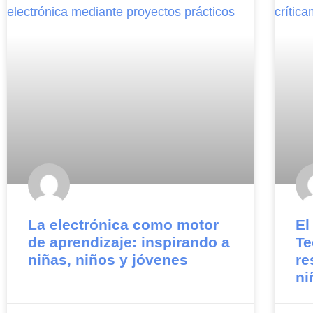
La electrónica como motor
El
de aprendizaje: inspirando a
Te
niñas, niños y jóvenes
re
ni