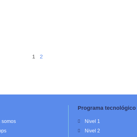
1
2
Programa tecnológico
s somos
Nivel 1
ops
Nivel 2