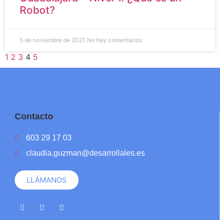
Robot?
5 de noviembre de 2021
No hay comentarios
1
2
3
4
5
Contacto
603 29 17 03
claudia.guzman@desarrollales.es
LLÁMANOS