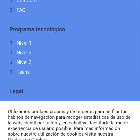
Contacto
FAQ
Programa tecnológico
Nivel 1
Nivel 2
Nivel 3
Teens
Legal
Política de Privacidad
Utilizamos cookies propias y de terceros para perfilar tus
Política de Cookies
hábitos de navegación para recoger estadísticas de uso de
la web, identificar fallos y, en definitiva, facilitarte la mejor
Aviso legal
experiencia de usuario posible. Para más información
sobre nuestra utilización de cookies visita nuestra
Política de Cookies