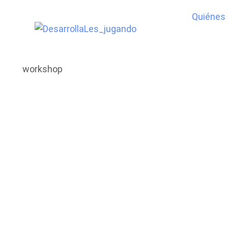
Quiénes
workshop
TEMPORADA 
WORKSHOPS
TECNOLÓGIC
EN ALCALÁ D
HENARES (DE