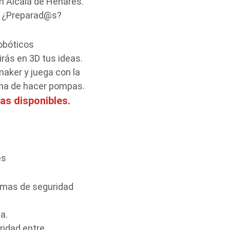
en Alcalá de Henares.
n. ¿Preparad@s?
robóticos
rás en 3D tus ideas.
maker y juega con la
ina de hacer pompas.
as disponibles.
es
rmas de seguridad
a.
ridad entre