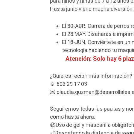
para niños y niñas de 7 a 12 años 
Hasta junio viene mucha diversió
El 30-ABR. Carrera de perros 
El 28.MAY. Diseñarás e imprimi
El 18-JUN. Conviértete en un 
tecnología haciendo tu maqu
Atención: Solo hay 6 plaz
¿Quieres recibir más información?
📱 603 29 17 03
💌 claudia.guzman@desarrollales.
Seguiremos todas las pautas y no
como hasta ahora:
😷Uso de gel y mascarilla obligatori
📏Respetando la distancia de segu