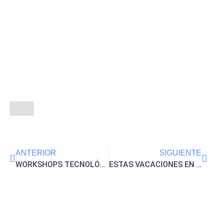
ANTERIOR
SIGUIENTE
WORKSHOPS TECNOLÓGICOS EN MAAT (DE 7 A 11 AÑOS) EN EL ENSANCHE DE ALCALÁ DE HENARES
ESTAS VACACIONES EN IKIGAI FAMILY HAY UN ESPACIO PARA LOS ADOLESCENTES DE 12 A 16 AÑOS CREATIVOS Y CURIOSOS DE USAR LA TECNOLOGÍA EN ALCALÁ DE HENARES