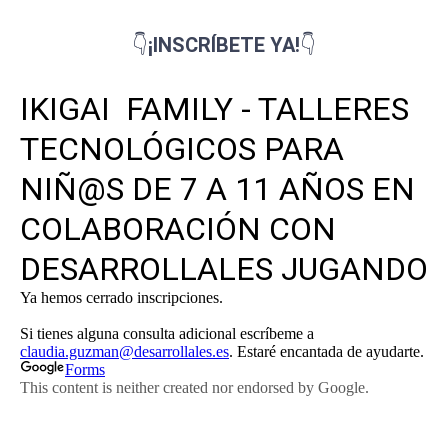
👇
¡INSCRÍBETE YA!
👇