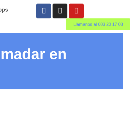
ops
Llámanos al 603 29 17 03
Amadar en