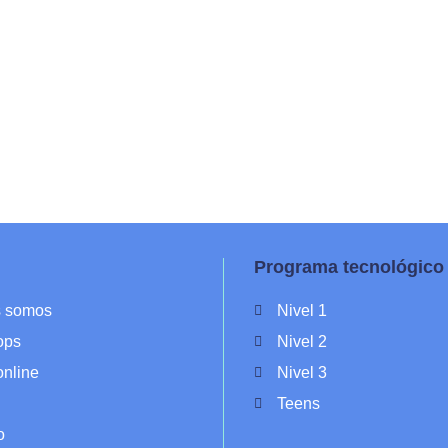
Programa tecnológico
s somos
Nivel 1
ops
Nivel 2
online
Nivel 3
Teens
o