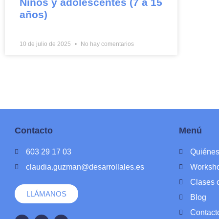
Niños y adolescentes (7 a 15
años)
10 de julio de 2025
No hay comentarios
Contacto
Menú
603 29 17 03
Quiéne
claudia.guzman@desarrollales.es
Worksh
Clases 
LLÁMANOS
Blog
Contact