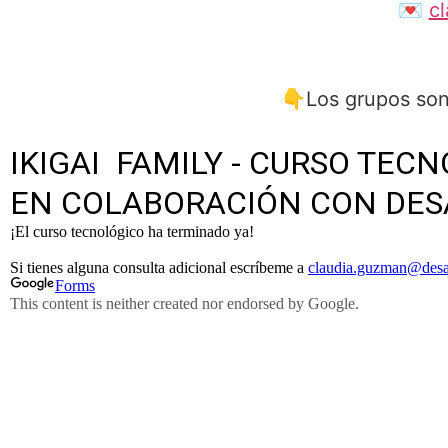
💌
c
👇Los grupos son