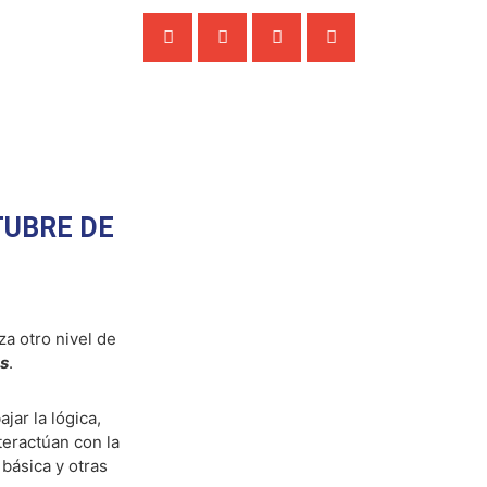
TUBRE DE
a otro nivel de
os
.
jar la lógica,
eractúan con la
 básica y otras