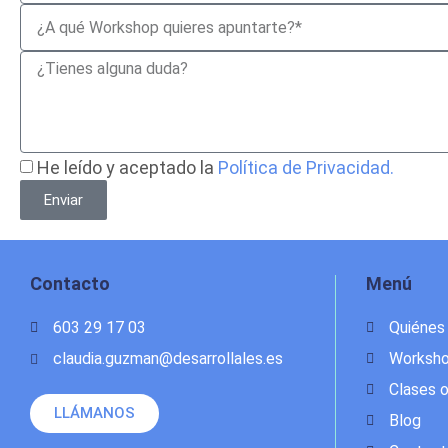
He leído y aceptado la
Política de Privacidad.
Enviar
Contacto
Menú
603 29 17 03
Quiénes
claudia.guzman@desarrollales.es
Worksh
Clases o
LLÁMANOS
Blog