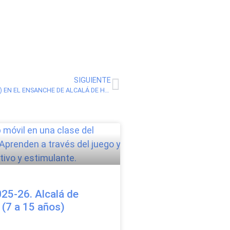
SIGUIENTE
WORKSHOPS TECNOLÓGICOS EN MAAT (DE 7 A 11 AÑOS) EN EL ENSANCHE DE ALCALÁ DE HENARES
25-26. Alcalá de
 (7 a 15 años)