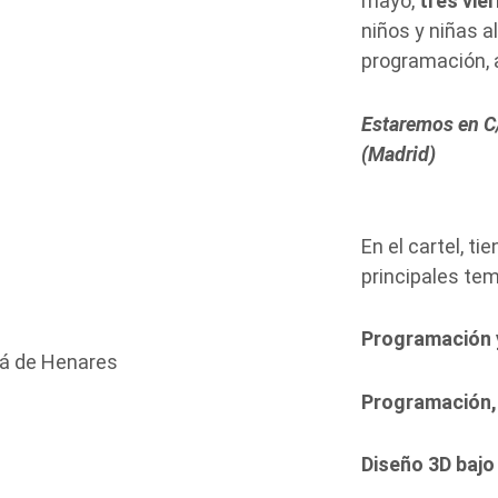
mayo,
tres vie
niños y niñas a
programación, a
Estaremos en C/
(Madrid)
En el cartel, t
principales te
Programación 
Programación, 
Diseño 3D bajo