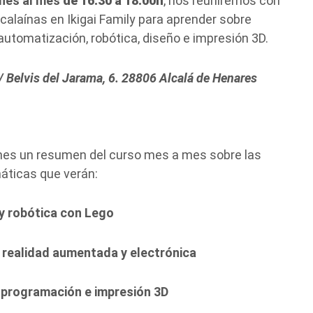
rnes al mes
de 16:30 a 18:00h
, nos reuniremos con
lcalaínas en Ikigai Family para aprender sobre
utomatización, robótica, diseño e impresión 3D.
 Belvis del Jarama, 6. 28806 Alcalá de Henares
ienes un resumen del curso mes a mes sobre las
máticas que verán:
y robótica con Lego
realidad aumentada y electrónica
 programación e impresión 3D