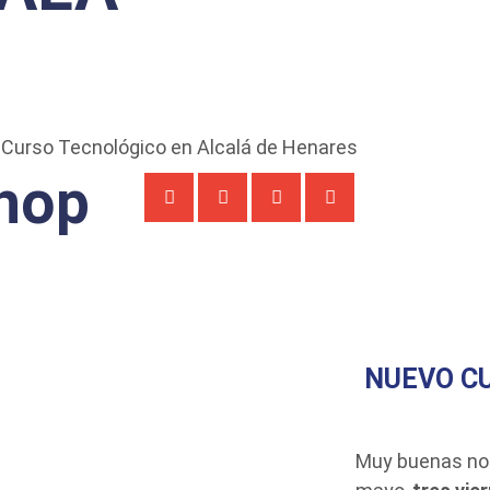
hop
NUEVO CU
Muy buenas not