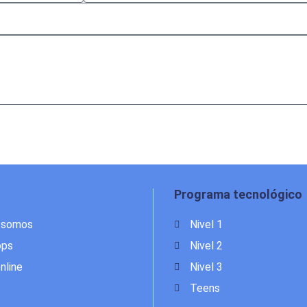
Programa tecnológico
 somos
Nivel 1
ops
Nivel 2
nline
Nivel 3
Teens